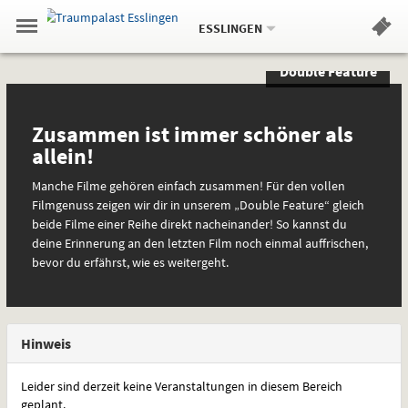
Aktueller
Gehe
Standort:
Weitere
.
zur
ESSLINGEN
Standorte:
Menü
Startseite:
Navigation
Hinweis
Springe
zum
,
zum
.
Standortauswahl
umschalten
Double Feature
und
direkt
Inhalt
Menü
Sondervorstellungen
Spezial
Service
und
spezielle
Zusammen ist immer schöner als
Interessen
allein!
Manche Filme gehören einfach zusammen! Für den vollen
Filmgenuss zeigen wir dir in unserem „Double Feature“ gleich
beide Filme einer Reihe direkt nacheinander! So kannst du
deine Erinnerung an den letzten Film noch einmal auffrischen,
bevor du erfährst, wie es weitergeht.
Hinweis
Leider sind derzeit keine Veranstaltungen in diesem Bereich
geplant.