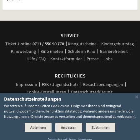
Weitere
Navigationsmöglichkeiten
SERVICE
anrufen
Ticket-
Hotline
0711 / 550 90 770
Kinogutscheine
Kindergeburtstag
Kinowerbung
Kino mieten
Schule im Kino
Barrierefreiheit
Hilfe / FAQ
Kontaktformular
Presse
Jobs
RECHTLICHES
Impressum
FSK / Jugendschutz
Besuchsbedingungen
Cookie-Einstellungen
Datenschutzerklärung
×
Datenschutzeinstellungen
Wir setzen auf unseren Seiten Cookies ein. Einige von ihnen sind zwingend
notwendig oder für die volle Funktionalität nötig, während andere uns helfen, die
Unsere
Unsere
Unsere
Unser
Unser
Nutzung unserer Dienste besser zu verstehen und dementsprechend zu verbessern.
Social
Seite
Seite
Seite
Kanal
Kanal
Media
bei
bei
bei
bei
bei
©
2026 Lochmann Filmtheaterbetriebe
Ablehnen
Anpassen
Zustimmen
Facebook
Instagram
TikTok
YouTube
WhatsApp
Links
Datenschutzerklärung
-
Impressum