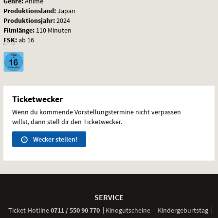
Genre:
Anime
Produktionsland:
Japan
Produktionsjahr:
2024
Filmlänge:
110 Minuten
FSK
:
ab 16
Ticketwecker
Wenn du kommende Vorstellungstermine nicht verpassen
willst, dann stell dir den Ticketwecker.
Wecker stellen!
Weitere
Navigationsmöglichkeiten
SERVICE
anrufen
Ticket-
Hotline
0711 / 550 90 770
Kinogutscheine
Kindergeburtstag