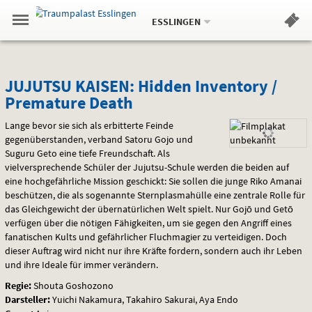
Aktueller
Gehe
Standort:
Weitere
.
zur
ESSLINGEN
Standorte:
Menü
Startseite:
Navigation
Hinweis
Springe
zum
,
zum
.
Standortauswahl
umschalten
und
direkt
Inhalt
Menü
JUJUTSU
Service
JUJUTSU KAISEN: Hidden Inventory /
Premature Death
KAISEN:
Lange bevor sie sich als erbitterte Feinde
Hidden
gegenüberstanden, verband Satoru Gojo und
Suguru Geto eine tiefe Freundschaft. Als
Inventory
vielversprechende Schüler der Jujutsu-Schule werden die beiden auf
/
eine hochgefährliche Mission geschickt: Sie sollen die junge Riko Amanai
beschützen, die als sogenannte Sternplasmahülle eine zentrale Rolle für
Premature
das Gleichgewicht der übernatürlichen Welt spielt. Nur Gojō und Getō
verfügen über die nötigen Fähigkeiten, um sie gegen den Angriff eines
Death
fanatischen Kults und gefährlicher Fluchmagier zu verteidigen. Doch
dieser Auftrag wird nicht nur ihre Kräfte fordern, sondern auch ihr Leben
und ihre Ideale für immer verändern.
Regie:
Shouta Goshozono
Darsteller:
Yuichi Nakamura, Takahiro Sakurai, Aya Endo