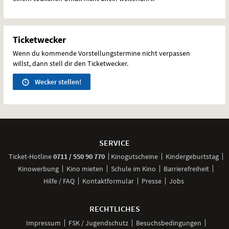
Ticketwecker
Wenn du kommende Vorstellungstermine nicht verpassen
willst, dann stell dir den Ticketwecker.
Wecker stellen!
Weitere
Navigationsmöglichkeiten
SERVICE
anrufen
Ticket-
Hotline
0711 / 550 90 770
Kinogutscheine
Kindergeburtstag
Kinowerbung
Kino mieten
Schule im Kino
Barrierefreiheit
Hilfe / FAQ
Kontaktformular
Presse
Jobs
RECHTLICHES
Impressum
FSK / Jugendschutz
Besuchsbedingungen