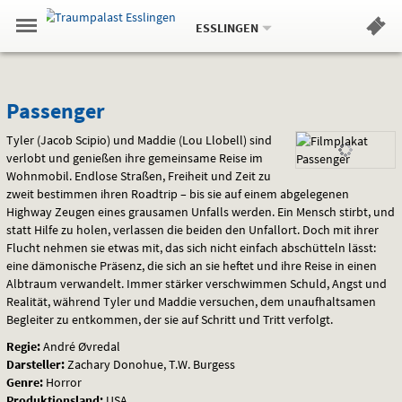
Aktueller
Gehe
Standort:
Weitere
.
zur
ESSLINGEN
Standorte:
Menü
Startseite:
Navigation
Hinweis
Springe
zum
,
zum
.
Standortauswahl
umschalten
und
direkt
Inhalt
Menü
Passenger
Service
Passenger
Tyler (Jacob Scipio) und Maddie (Lou Llobell) sind
verlobt und genießen ihre gemeinsame Reise im
Wohnmobil. Endlose Straßen, Freiheit und Zeit zu
zweit bestimmen ihren Roadtrip – bis sie auf einem abgelegenen
Highway Zeugen eines grausamen Unfalls werden. Ein Mensch stirbt, und
statt Hilfe zu holen, verlassen die beiden den Unfallort. Doch mit ihrer
Flucht nehmen sie etwas mit, das sich nicht einfach abschütteln lässt:
eine dämonische Präsenz, die sich an sie heftet und ihre Reise in einen
Albtraum verwandelt. Immer stärker verschwimmen Schuld, Angst und
Realität, während Tyler und Maddie versuchen, dem unaufhaltsamen
Begleiter zu entkommen, der sie auf Schritt und Tritt verfolgt.
Regie:
André Øvredal
Darsteller:
Zachary Donohue, T.W. Burgess
Genre:
Horror
Produktionsland:
USA