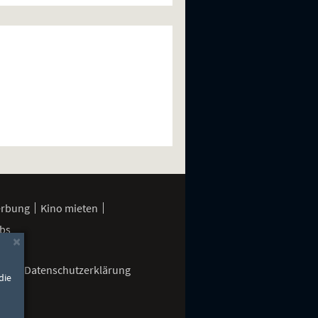
erbung
Kino mieten
bs
×
gen
Datenschutzerklärung
die