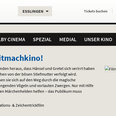
Aktueller
Servicefunktionen
Aktuelles
Hier
.
.
ESSLINGEN
Tickets
buchen
Standort:
Weitere
Programm:
einfach
Standorte:
online
BY CINEMA
SPEZIAL
MEDIAL
UNSER KINO
itmachkino!
nden heraus, dass Hänsel und Gretel sich verirrt haben
n von der bösen Stiefmutter verfolgt wird.
 sie sich auf den Weg durch die magische
ingenden Vögeln und vorlauten Zwergen. Nur mit Hilfe
den Märchenhelden helfen – das Publikum muss
ations- & Zeichentrickfilm