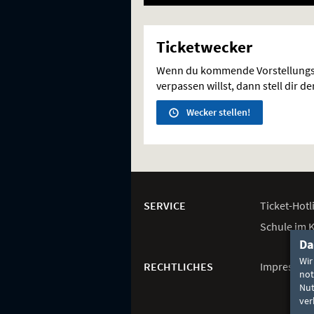
Ticketwecker
Wenn du kommende Vorstellungs
verpassen willst, dann stell dir d
Wecker stellen!
Weitere
Navigationsmöglichkeiten
SERVICE
Ticket-
Hotl
Schule im 
Da
Wir
RECHTLICHES
Impressum
not
Nut
ver