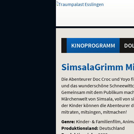
Gehe
zur
Startseite:
Standortauswahl
Navigation
Hinweis
Springe
zum
,
zum
.
und
direkt
Inhalt
Menü
Hauptmenü
Service
KINOPROGRAMM
DOL
SimsalaGrimm
SimsalaGrimm M
Mitmachkino!
Die Abenteurer Doc Croc und Yoyo fi
und das wunderschöne Schneewittche
Gemeinsam mit dem Publikum machen
Märchenwelt von Simsala, voll von s
der Kinder können die Abenteurer 
mitraten, mitsingen, mitmachen!
Genre:
Kinder- & Familienfilm, Anim
Produktionsland:
Deutschland