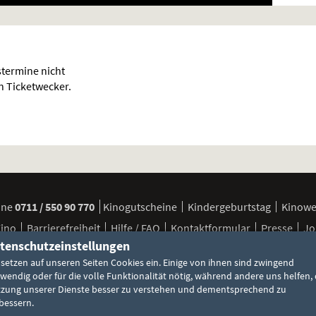
termine nicht
en Ticketwecker.
ine
0711 / 550 90 770
Kinogutscheine
Kindergeburtstag
Kinow
Kino
Barrierefreiheit
Hilfe / FAQ
Kontaktformular
Presse
Jo
tenschutzeinstellungen
 setzen auf unseren Seiten Cookies ein. Einige von ihnen sind zwingend
FSK / Jugendschutz
Besuchsbedingungen
Cookie-Einstellun
wendig oder für die volle Funktionalität nötig, während andere uns helfen, 
zung unserer Dienste besser zu verstehen und dementsprechend zu
bessern.