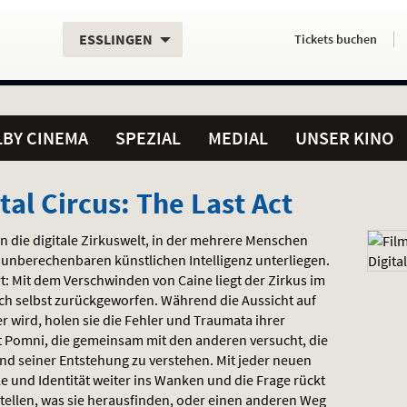
Aktueller
Servicefunktionen
Aktuelles
Hier
.
.
ESSLINGEN
Tickets
buchen
Standort:
Weitere
Programm:
einfach
Standorte:
online
BY CINEMA
SPEZIAL
MEDIAL
UNSER KINO
al Circus: The Last Act
in die digitale Zirkuswelt, in der mehrere Menschen
 unberechenbaren künstlichen Intelligenz unterliegen.
rt: Mit dem Verschwinden von Caine liegt der Zirkus im
ich selbst zurückgeworfen. Während die Aussicht auf
r wird, holen sie die Fehler und Traumata ihrer
t Pomni, die gemeinsam mit den anderen versucht, die
und seiner Entstehung zu verstehen. Mit jeder neuen
le und Identität weiter ins Wanken und die Frage rückt
 stellen, was sie herausfinden, oder einen anderen Weg