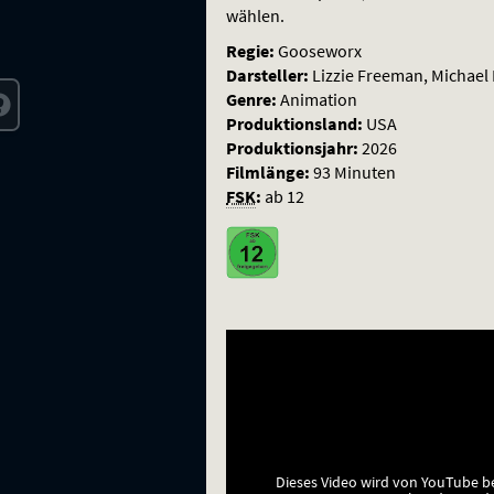
Act
wählen.
Regie:
Gooseworx
Darsteller:
Lizzie Freeman, Michael 
Genre:
Animation
Produktionsland:
USA
Produktionsjahr:
2026
Filmlänge:
93 Minuten
FSK
:
ab 12
Dieses Video wird von YouTube b