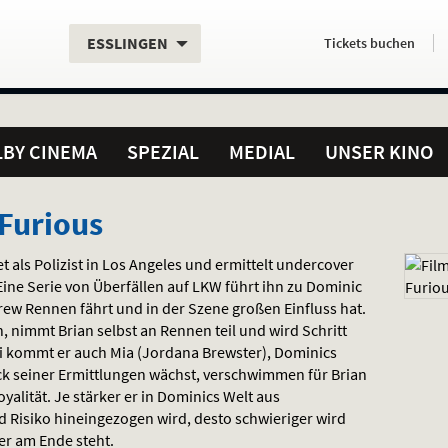
Aktueller
Servicefunktionen
Aktuelles
Hier
.
.
ESSLINGEN
Tickets
buchen
Standort:
Weitere
Programm:
einfach
Standorte:
online
BY CINEMA
SPEZIAL
MEDIAL
UNSER KINO
 Furious
t als Polizist in Los Angeles und ermittelt undercover
 Eine Serie von Überfällen auf
LKW
führt ihn zu Dominic
 Crew Rennen fährt und in der Szene großen Einfluss hat.
nimmt Brian selbst an Rennen teil und wird Schritt
bei kommt er auch Mia (Jordana Brewster), Dominics
k seiner Ermittlungen wächst, verschwimmen für Brian
alität. Je stärker er in Dominics Welt aus
Risiko hineingezogen wird, desto schwieriger wird
er am Ende steht.