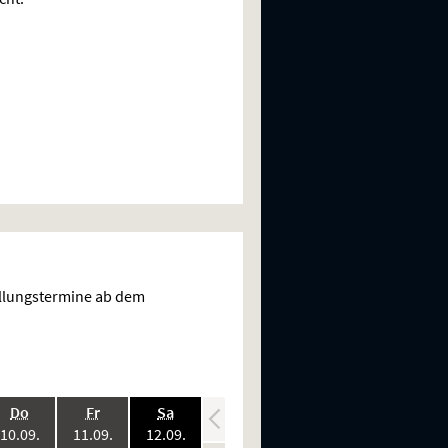
ellungstermine ab dem
.,
.,
.,
.,
.,
Do
Fr
Sa
So
Mo
:
2026:
2026:
2026:
2026:
2026:
10.09.
11.09.
12.09.
13.09.
14.09.