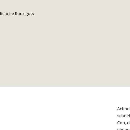
Michelle Rodriguez
Action
schnel
Cop, d
eintau