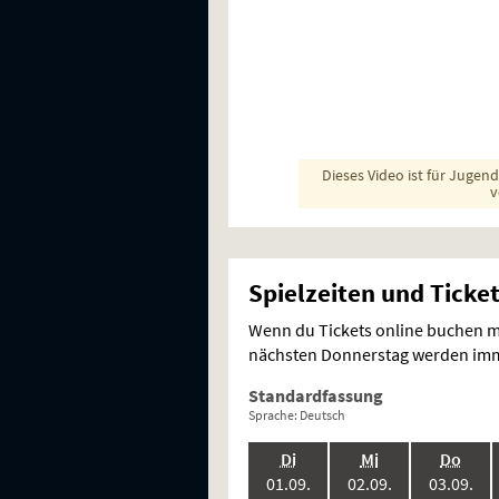
Dieses Video ist für Jugen
v
Spielzeiten und Ticke
Wenn du Tickets online buchen mö
nächsten Donnerstag werden imme
Standardfassung
Sprache: Deutsch
.,
.,
.,
Di
Mi
Do
2026:
2026:
202
01.09.
02.09.
03.09.