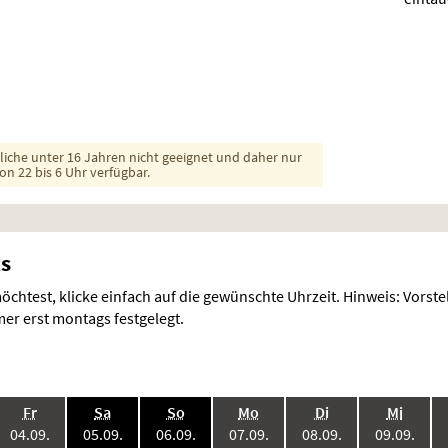
dliche unter 16 Jahren nicht geeignet und daher nur
on 22 bis 6 Uhr verfügbar.
ts
chtest, klicke einfach auf die gewünschte Uhrzeit. Hinweis: Vorst
r erst montags festgelegt.
.,
.,
.,
.,
.,
.,
Fr
Sa
So
Mo
Di
Mi
6:
2026:
2026:
2026:
2026:
2026:
2026
04.09.
05.09.
06.09.
07.09.
08.09.
09.09.