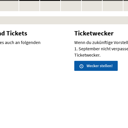
keine
keine
keine
keine
keine
keine
ke
en
Vorstellungen
Vorstellungen
Vorstellungen
Vorstellungen
Vorstellungen
Vorstellunge
Vo
nd Tickets
Ticketwecker
 es auch an folgenden
Wenn du zukünftige Vorste
1. September nicht verpassen
Ticketwecker.
Wecker stellen!