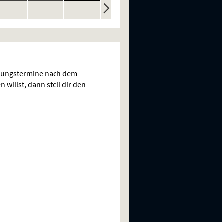
ine
keine
keine
keine
keine
n
rstellungen
Vorstellungen
Vorstellungen
Vorstellungen
Vorstellungen
llungstermine nach dem
 willst, dann stell dir den