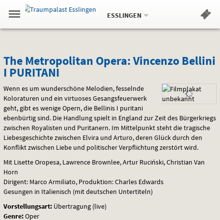
Aktueller
Gehe
Standort:
Weitere
.
zur
ESSLINGEN
Standorte:
Menü
Startseite:
Navigation
Hinweis
Springe
zum
,
zum
.
Standortauswahl
umschalten
und
direkt
Inhalt
Menü
The
Service
The Metropolitan Opera: Vincenzo Bellini
I PURITANI
Metropolitan
Wenn es um wunderschöne Melodien, fesselnde
Opera:
Koloraturen und ein virtuoses Gesangsfeuerwerk
geht, gibt es wenige Opern, die Bellinis I puritani
Vincenzo
ebenbürtig sind. Die Handlung spielt in England zur Zeit des Bürgerkriegs
Bellini
zwischen Royalisten und Puritanern. Im Mittelpunkt steht die tragische
Liebesgeschichte zwischen Elvira und Arturo, deren Glück durch den
I
Konflikt zwischen Liebe und politischer Verpflichtung zerstört wird.
Mit Lisette Oropesa, Lawrence Brownlee, Artur Ruciński, Christian Van
PURITANI
Horn
Dirigent: Marco Armiliato, Produktion: Charles Edwards
Gesungen in Italienisch (mit deutschen Untertiteln)
Vorstellungsart:
Übertragung (live)
Genre:
Oper