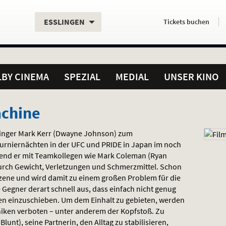
Aktueller
Servicefunktionen
Aktuelles
Hier
.
.
ESSLINGEN
Tickets
buchen
Standort:
Weitere
Programm:
einfach
Standorte:
online
BY CINEMA
SPEZIAL
MEDIAL
UNSER KINO
chine
 Ringer Mark Kerr (Dwayne Johnson) zum
urniernächten in der
UFC
und
PRIDE
in Japan im noch
rend er mit Teamkollegen wie Mark Coleman (Ryan
durch Gewicht, Verletzungen und Schmerzmittel. Schon
zene und wird damit zu einem großen Problem für die
 Gegner derart schnell aus, dass einfach nicht genug
sen einzuschieben. Um dem Einhalt zu gebieten, werden
hniken verboten – unter anderem der Kopfstoß. Zu
unt), seine Partnerin, den Alltag zu stabilisieren,