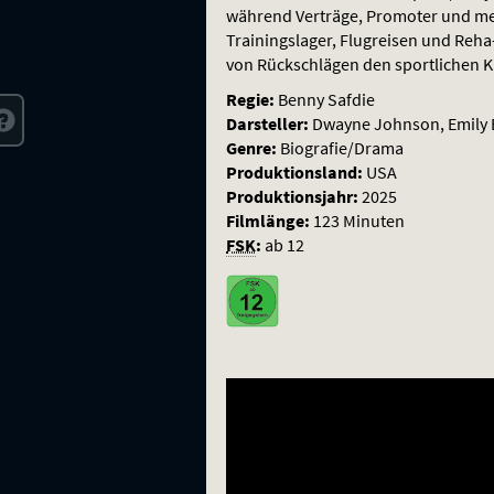
während Verträge, Promoter und me
Trainingslager, Flugreisen und Reh
von Rückschlägen den sportlichen Ku
Regie:
Benny Safdie
Darsteller:
Dwayne Johnson, Emily B
Genre:
Biografie/Drama
Produktionsland:
USA
Produktionsjahr:
2025
Filmlänge:
123 Minuten
FSK
:
ab 12