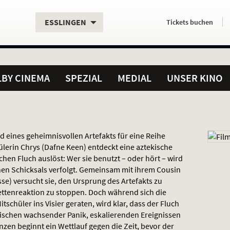
Aktueller
Servicefunktionen
Aktuelles
Hier
.
.
ESSLINGEN
Tickets
buchen
Standort:
Weitere
Programm:
einfach
Standorte:
online
BY CINEMA
SPEZIAL
MEDIAL
UNSER KINO
d eines geheimnisvollen Artefakts für eine Reihe
lerin Chrys (Dafne Keen) entdeckt eine aztekische
chen Fluch auslöst: Wer sie benutzt – oder hört – wird
nen Schicksals verfolgt. Gemeinsam mit ihrem Cousin
isse) versucht sie, den Ursprung des Artefakts zu
ttenreaktion zu stoppen. Doch während sich die
schüler ins Visier geraten, wird klar, dass der Fluch
 Zwischen wachsender Panik, eskalierenden Ereignissen
en beginnt ein Wettlauf gegen die Zeit, bevor der