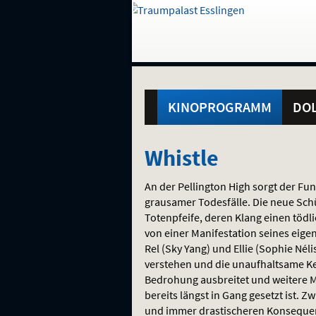
Gehe
zur
Startseite:
Standortauswahl
Navigation
Hinweis
Springe
zum
,
zum
.
und
direkt
Inhalt
Menü
Hauptmenü
Service
KINOPROGRAMM
DOL
Whistle
Whistle
An der Pellington High sorgt der Fun
grausamer Todesfälle. Die neue Schü
Totenpfeife, deren Klang einen tödli
von einer Manifestation seines eige
Rel (Sky Yang) und Ellie (Sophie Nél
verstehen und die unaufhaltsame Ke
Bedrohung ausbreitet und weitere Mit
bereits längst in Gang gesetzt ist.
und immer drastischeren Konsequenz