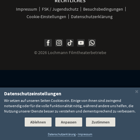
RECHTLICHES
Impressum
FSK / Jugendschutz
Besuchsbedingungen
Cookie-Einstellungen
Datenschutzerklärung
Unsere
Unsere
Unsere
Unser
Unser
Social
Seite
Seite
Seite
Kanal
Kanal
Media
bei
bei
bei
bei
bei
©
2026 Lochmann Filmtheaterbetriebe
Facebook
Instagram
TikTok
YouTube
WhatsApp
Links
×
Datenschutzeinstellungen
Wir setzen auf unseren Seiten Cookies ein. Einige von ihnen sind zwingend
notwendig oder für die volle Funktionalität nötig, während andere uns helfen, die
Nutzung unserer Dienste besser zu verstehen und dementsprechend zu verbessern.
Ablehnen
Anpassen
Zustimmen
Datenschutzerklärung
-
Impressum