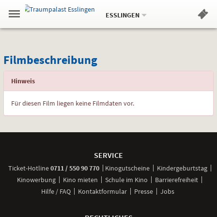
Aktueller
Gehe
Standort:
Weitere
.
zur
ESSLINGEN
Standorte:
Menü
Startseite:
Navigation
Hinweis
Springe
zum
,
zum
.
Standortauswahl
umschalten
und
direkt
Inhalt
Menü
Filmbeschreibung
Service
Filmbeschreibung
Hinweis
Für diesen Film liegen keine Filmdaten vor.
Weitere
Navigationsmöglichkeiten
SERVICE
anrufen
Ticket-
Hotline
0711 / 550 90 770
Kinogutscheine
Kindergeburtstag
Kinowerbung
Kino mieten
Schule im Kino
Barrierefreiheit
Hilfe / FAQ
Kontaktformular
Presse
Jobs