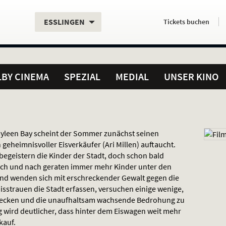
Aktueller
Servicefunktionen
Aktuelles
Hier
.
.
ESSLINGEN
Tickets
buchen
Standort:
Weitere
Programm:
einfach
Standorte:
online
BY CINEMA
SPEZIAL
MEDIAL
UNSER KINO
ayleen Bay scheint der Sommer zunächst seinen
geheimnisvoller Eisverkäufer (Ari Millen) auftaucht.
egeistern die Kinder der Stadt, doch schon bald
Nach und nach geraten immer mehr Kinder unter den
nd wenden sich mit erschreckender Gewalt gegen die
strauen die Stadt erfassen, versuchen einige wenige,
decken und die unaufhaltsam wachsende Bedrohung zu
 wird deutlicher, dass hinter dem Eiswagen weit mehr
kauf.