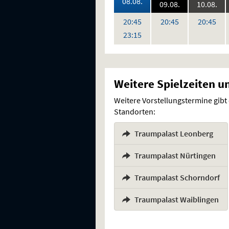
2026:
08.08.
2026:
202
09.08.
10.08.
,
Uhr
Uhr
Uh
20:45
20:45
20:45
Uhr
23:15
Weitere Spielzeiten u
Weitere Vorstellungstermine gibt
Standorten:
Traumpalast Leonberg
,
Traumpalast Nürtingen
,
Traumpalast Schorndorf
,
Traumpalast Waiblingen