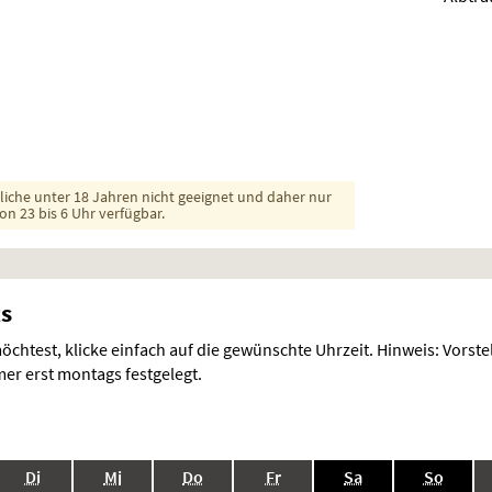
dliche unter 18 Jahren nicht geeignet und daher nur
on 23 bis 6 Uhr verfügbar.
ts
chtest, klicke einfach auf die gewünschte Uhrzeit. Hinweis: Vorst
r erst montags festgelegt.
.,
.,
.,
.,
.,
.,
Di
Mi
Do
Fr
Sa
So