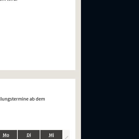
ellungstermine ab dem
.,
.,
.,
.,
.,
Mo
Di
Mi
Do
Fr