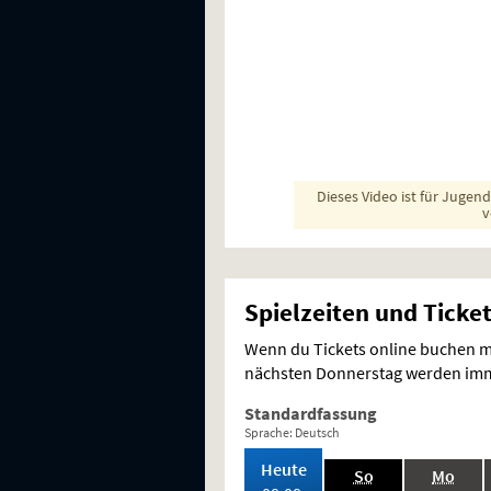
Dieses Video ist für Jugen
v
Spielzeiten und Ticke
Wenn du Tickets online buchen mö
nächsten Donnerstag werden imme
Standardfassung
Sprache: Deutsch
,
Heute
.,
.,
So
Mo