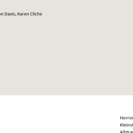
on Davis, Karen Cliche
Horror
Kleins
Albtra