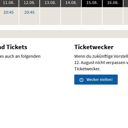
6:
2026:
2026:
2026:
2026:
2026:
2026
11.08.
12.08.
13.08.
14.08.
15.08.
16.08.
keine
keine
keine
keine
ke
r
Uhr
Uhr
20:45
20:45
Vorstellungen
Vorstellungen
Vorstellungen
Vorstellunge
Vo
nd Tickets
Ticketwecker
 es auch an folgenden
Wenn du zukünftige Vorste
12. August nicht verpassen wi
Ticketwecker.
Wecker stellen!