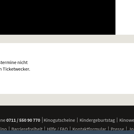
termine nicht
en Ticketwecker.
ine
0711 / 550 90 770
Kinogutscheine
Kindergeburtstag
Kinow
Kino
Barrierefreiheit
Hilfe / FAQ
Kontaktformular
Presse
Jo