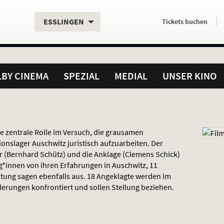
Aktueller
Servicefunktionen
Aktuelles
Hier
.
.
ESSLINGEN
Tickets
buchen
Standort:
Weitere
Programm:
einfach
Standorte:
online
BY CINEMA
SPEZIAL
MEDIAL
UNSER KINO
ne zentrale Rolle im Versuch, die grausamen
onslager Auschwitz juristisch aufzuarbeiten. Der
ger (Bernhard Schütz) und die Anklage (Clemens Schick)
g*innen von ihren Erfahrungen in Auschwitz, 11
ung sagen ebenfalls aus. 18 Angeklagte werden im
derungen konfrontiert und sollen Stellung beziehen.