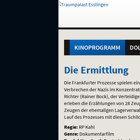
Gehe
zur
Startseite:
Standortauswahl
Navigation
Hinweis
Springe
zum
,
zum
.
und
direkt
Inhalt
Menü
Hauptmenü
Service
KINOPROGRAMM
DOL
Die
Die Ermittlung
Ermittlung
Die Frankfurter Prozesse spielen ei
Verbrechen der Nazis im Konzentrati
Richter (Rainer Bock), der Verteidi
erleben die Erzählungen von 28 Zeu
Zeugen der ehemaligen Lagerverwalt
Lauf des Prozesses mit diesen Schil
Regie:
RP Kahl
Genre:
Dokumentarfilm