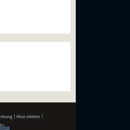
erbung
Kino mieten
bs
×