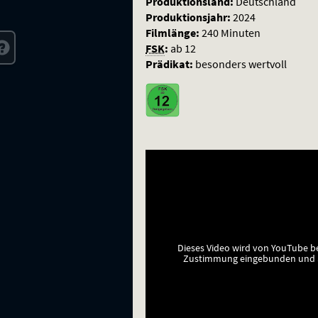
Produktionsland:
Deutschland
Produktionsjahr:
2024
Filmlänge:
240 Minuten
FSK
:
ab 12
Prädikat:
besonders wertvoll
Dieses Video wird von YouTube b
Zustimmung eingebunden und a