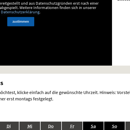
ereitgestellt und aus Datenschutzgründen erst nach einer
bgespielt.
Weitere Informationen finden sich in unserer
Datenschutzerklärung
.
zustimmen
ts
chtest, klicke einfach auf die gewünschte Uhrzeit. Hinweis: Vorst
r erst montags festgelegt.
.,
.,
.,
.,
.,
.,
Di
Mi
Do
Fr
Sa
So