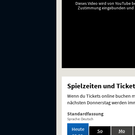
Dieses Video wird von YouTube b
Zustimmung eingebunden und a
Spielzeiten und Ticke
Wenn du Tickets online buchen mö
nächsten Donnerstag werden imme
Standardfassung
Sprache: Deutsch
,
Heute
.,
.,
So
Mo