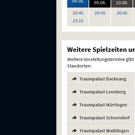
2026:
08.08.
2026:
202
09.08.
10.08.
,
Uhr
Uhr
Uh
20:45
20:45
20:45
Uhr
23:15
Weitere Spielzeiten u
Weitere Vorstellungstermine gibt
Standorten:
Traumpalast Backnang
,
Traumpalast Leonberg
,
Traumpalast Nürtingen
,
Traumpalast Schorndorf
,
Traumpalast Waiblingen