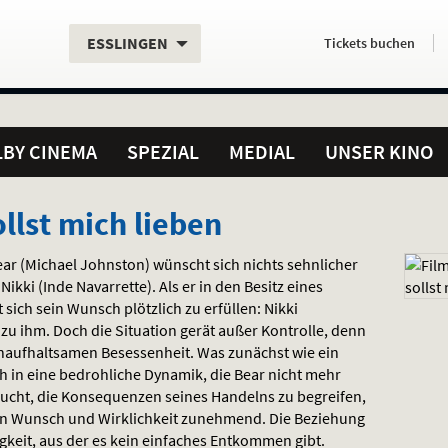
Aktueller
Servicefunktionen
Aktuelles
Hier
.
.
ESSLINGEN
Tickets
buchen
Standort:
Weitere
Programm:
einfach
Standorte:
online
BY CINEMA
SPEZIAL
MEDIAL
UNSER KINO
llst mich lieben
ar (Michael Johnston) wünscht sich nichts sehnlicher
ikki (Inde Navarrette). Als er in den Besitz eines
 sich sein Wunsch plötzlich zu erfüllen: Nikki
 zu ihm. Doch die Situation gerät außer Kontrolle, denn
 unaufhaltsamen Besessenheit. Was zunächst wie ein
ch in eine bedrohliche Dynamik, die Bear nicht mehr
sucht, die Konsequenzen seines Handelns zu begreifen,
n Wunsch und Wirklichkeit zunehmend. Die Beziehung
keit, aus der es kein einfaches Entkommen gibt.