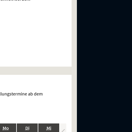
ellungstermine ab dem
.,
.,
.,
.,
.,
Mo
Di
Mi
Do
Fr