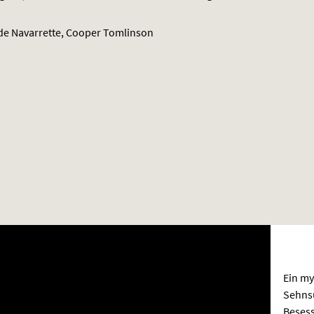
nde Navarrette, Cooper Tomlinson
Ein my
Sehnsu
Besess