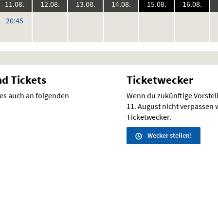
6:
2026:
2026:
2026:
2026:
2026:
2026
11.08.
12.08.
13.08.
14.08.
15.08.
16.08.
keine
keine
keine
keine
keine
ke
r
Uhr
20:45
Vorstellungen
Vorstellungen
Vorstellungen
Vorstellungen
Vorstellunge
Vo
nd Tickets
Ticketwecker
 es auch an folgenden
Wenn du zukünftige Vorste
11. August nicht verpassen wi
Ticketwecker.
Wecker stellen!