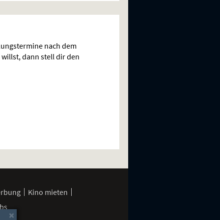
llungstermine nach dem
illst, dann stell dir den
erbung
Kino mieten
bs
×