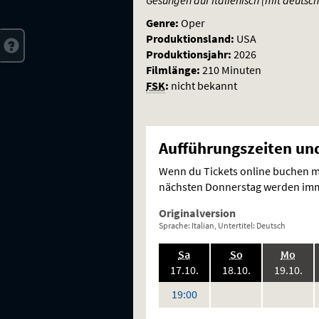
Genre:
Oper
Produktionsland:
USA
Produktionsjahr:
2026
Filmlänge:
210 Minuten
FSK
:
nicht bekannt
Aufführungszeiten und
Wenn du Tickets online buchen mö
nächsten Donnerstag werden imme
Originalversion
Sprache: Italian, Untertitel: Deutsch
.,
.,
.,
Sa
So
Mo
2026:
2026:
202
17.10.
18.10.
19.10.
keine
keine
Uhr
19:00
Vorstellungen
Vorstellung