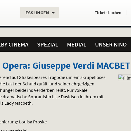
Aktueller
Servicefunktionen
Aktuelles
Hier
.
.
ESSLINGEN
Tickets
buchen
Standort:
Weitere
Programm:
einfach
Standorte:
online
BY CINEMA
SPEZIAL
MEDIAL
UNSER KINO
n Opera: Giuseppe Verdi MACBE
erend auf Shakespeares Tragödie um ein skrupelloses
ie Last der Schuld quält, und seiner ehrgeizigen
hunger beide ins Verderben reißt. Für vokale
e dramatische Sopranistin Lise Davidsen in ihrem mit
ls Lady Macbeth.
zenierung: Louisa Proske
en Untertiteln)