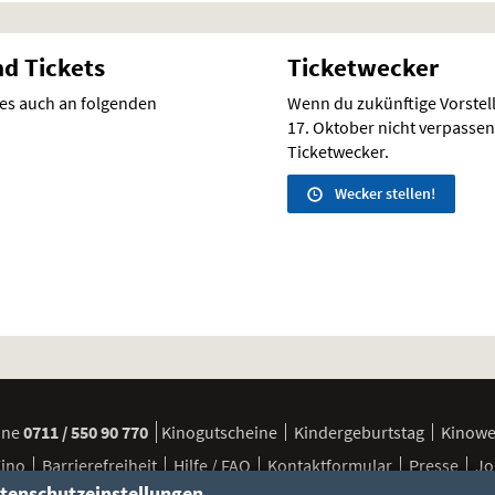
nd Tickets
Ticketwecker
 es auch an folgenden
Wenn du zukünftige Vorste
17. Oktober nicht verpassen w
Ticketwecker.
Wecker stellen!
ine
0711 / 550 90 770
Kinogutscheine
Kindergeburtstag
Kinow
Kino
Barrierefreiheit
Hilfe / FAQ
Kontaktformular
Presse
Jo
tenschutzeinstellungen