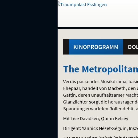
Gehe
zur
Startseite:
Standortauswahl
Navigation
Hinweis
Springe
zum
,
zum
.
und
direkt
Inhalt
Menü
Hauptmenü
Service
KINOPROGRAMM
DOL
The
The Metropolita
Metropolitan
Verdis packendes Musikdrama, basi
Opera:
Ehepaar, handelt von Macbeth, den d
Gattin, deren unaufhaltsamer Macht
Giuseppe
Glanzlichter sorgt die herausragend
Spannung erwarteten Rollendebüt a
Verdi
Mit Lise Davidsen, Quinn Kelsey
MACBETH
Dirigent: Yannick Nézet-Séguin, Ins
Gesungen auf Italienisch (mit deutsch