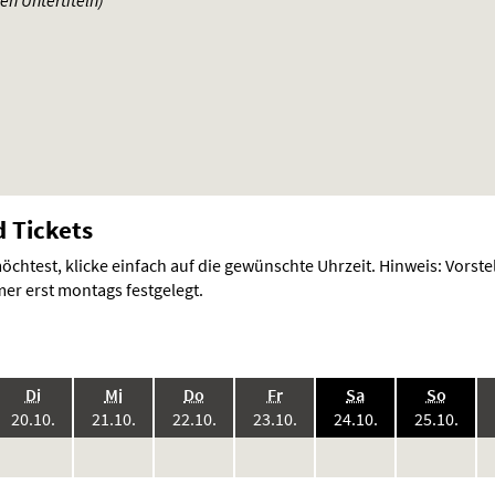
 Tickets
chtest, klicke einfach auf die gewünschte Uhrzeit. Hinweis: Vorst
r erst montags festgelegt.
.,
.,
.,
.,
.,
.,
Di
Mi
Do
Fr
Sa
So
6:
2026:
2026:
2026:
2026:
2026:
2026
20.10.
21.10.
22.10.
23.10.
24.10.
25.10.
keine
keine
keine
keine
keine
keine
ke
en
Vorstellungen
Vorstellungen
Vorstellungen
Vorstellungen
Vorstellungen
Vorstellunge
Vo