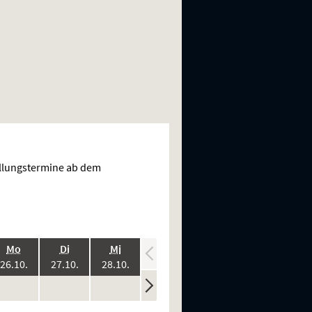
ellungstermine ab dem
.,
.,
.,
.,
.,
Mo
Di
Mi
Do
Fr
:
2026:
2026:
2026:
2026:
2026:
26.10.
27.10.
28.10.
29.10.
30.10.
ine
keine
keine
keine
keine
n
rstellungen
Vorstellungen
Vorstellungen
Vorstellungen
Vorstellungen