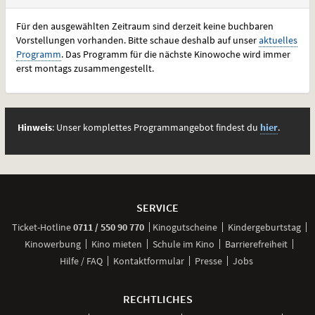
Für den ausgewählten Zeitraum sind derzeit keine buchbaren
Vorstellungen vorhanden. Bitte schaue deshalb auf unser
aktuelles
Programm
. Das Programm für die nächste Kinowoche wird immer
erst montags zusammengestellt.
Hinweis
: Unser komplettes Programmangebot findest du
hier
.
Weitere
Navigationsmöglichkeiten
SERVICE
anrufen
Ticket-
Hotline
0711 / 550 90 770
Kinogutscheine
Kindergeburtstag
Kinowerbung
Kino mieten
Schule im Kino
Barrierefreiheit
Hilfe / FAQ
Kontaktformular
Presse
Jobs
RECHTLICHES