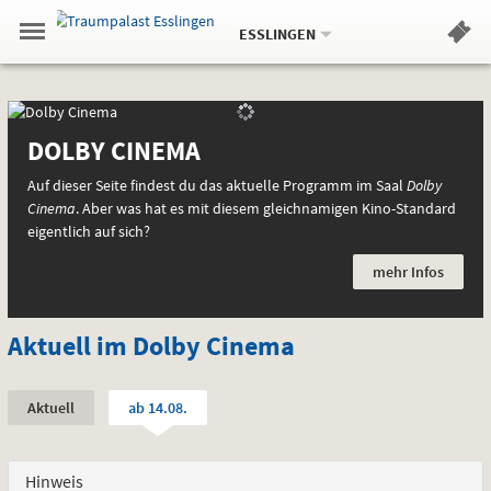
Aktueller
Gehe
Standort:
Weitere
.
zur
ESSLINGEN
Standorte:
Menü
Startseite:
Navigation
Hinweis
Springe
zum
,
zum
.
Standortauswahl
umschalten
und
direkt
Inhalt
Menü
Aktuell
Aktuell
Service
AKT
im
DOLBY CINEMA
im
Dolby
Auf dieser Seite findest du das aktuelle Programm im Saal
Dolby
Dolby
Cinema
. Aber was hat es mit diesem gleichnamigen Kino-Standard
Cinema
eigentlich auf sich?
Cinema
mehr Infos
Aktuell im Dolby Cinema
Zeitraum:
,
.
.
Aktuell
ab 14.08.
Aktuelle
Auswahl:
Vorstellungen
Hinweis
vom