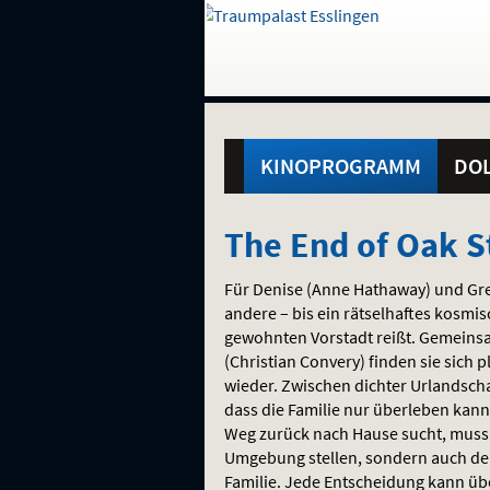
Gehe
zur
Startseite:
Standortauswahl
Navigation
Hinweis
Springe
zum
,
zum
.
und
direkt
Inhalt
Menü
Hauptmenü
Service
KINOPROGRAMM
DOL
The
The End of Oak S
End
Für Denise (Anne Hathaway) und Gre
of
andere – bis ein rätselhaftes kosmi
gewohnten Vorstadt reißt. Gemeinsa
Oak
(Christian Convery) finden sie sich 
wieder. Zwischen dichter Urlandscha
Street
dass die Familie nur überleben kan
Weg zurück nach Hause sucht, muss 
Umgebung stellen, sondern auch de
Familie. Jede Entscheidung kann üb