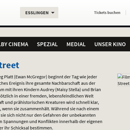
Aktueller
Servicefunktionen
Aktuelles
Hier
.
.
ESSLINGEN
Tickets
buchen
Standort:
Weitere
Programm:
einfach
Standorte:
online
BY CINEMA
SPEZIAL
MEDIAL
UNSER KINO
treet
g Platt (Ewan McGregor) beginnt der Tag wie jeder
sches Ereignis ihre gesamte Nachbarschaft aus der
m mit ihren Kindern Audrey (Maisy Stella) und Brian
plötzlich in einer fremden, lebensfeindlichen Welt
ft und prähistorischen Kreaturen wird schnell klar,
n, wenn sie zusammenhält. Während sie nach einem
sie sich nicht nur den Gefahren der unbekannten
n Spannungen und Konflikten innerhalb der eigenen
er ihr Schicksal bestimmen.