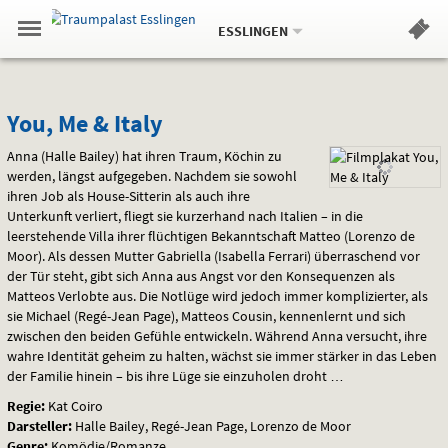
Aktueller
Gehe
Standort:
Weitere
.
zur
ESSLINGEN
Standorte:
Menü
Startseite:
Navigation
Hinweis
Springe
zum
,
zum
.
Standortauswahl
umschalten
und
direkt
Inhalt
Menü
You,
Service
You, Me & Italy
Me
Anna (Halle Bailey) hat ihren Traum, Köchin zu
werden, längst aufgegeben. Nachdem sie sowohl
&
ihren Job als House-Sitterin als auch ihre
Unterkunft verliert, fliegt sie kurzerhand nach Italien – in die
Italy
leerstehende Villa ihrer flüchtigen Bekanntschaft Matteo (Lorenzo de
Moor). Als dessen Mutter Gabriella (Isabella Ferrari) überraschend vor
der Tür steht, gibt sich Anna aus Angst vor den Konsequenzen als
Matteos Verlobte aus. Die Notlüge wird jedoch immer komplizierter, als
sie Michael (Regé-Jean Page), Matteos Cousin, kennenlernt und sich
zwischen den beiden Gefühle entwickeln. Während Anna versucht, ihre
wahre Identität geheim zu halten, wächst sie immer stärker in das Leben
der Familie hinein – bis ihre Lüge sie einzuholen droht …
Regie:
Kat Coiro
Darsteller:
Halle Bailey, Regé-Jean Page, Lorenzo de Moor
Genre:
Komödie/Romanze