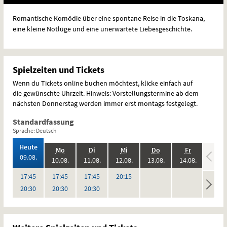
Romantische Komödie über eine spontane Reise in die Toskana,
eine kleine Notlüge und eine unerwartete Liebesgeschichte.
Spielzeiten und Tickets
Wenn du Tickets online buchen möchtest, klicke einfach auf
die gewünschte Uhrzeit. Hinweis: Vorstellungstermine ab dem
nächsten Donnerstag werden immer erst montags festgelegt.
Standardfassung
Sprache: Deutsch
,
Heute
.,
.,
.,
.,
.,
.,
Mo
Di
Mi
Do
Fr
Sa
2026:
09.08.
2026:
2026:
2026:
2026:
2026:
10.08.
11.08.
12.08.
13.08.
14.08.
15.08
,
,
,
keine
keine
keine
Uhr
Uhr
Uhr
Uhr
17:45
17:45
17:45
20:15
Vorstellungen
Vorstellungen
Vorstel
Uhr
Uhr
Uhr
20:30
20:30
20:30