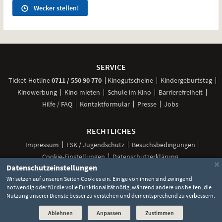
Wecker stellen!
Weitere
Navigationsmöglichkeiten
SERVICE
anrufen
Ticket-
Hotline
0711 / 550 90 770
Kinogutscheine
Kindergeburtstag
Kinowerbung
Kino mieten
Schule im Kino
Barrierefreiheit
Hilfe / FAQ
Kontaktformular
Presse
Jobs
RECHTLICHES
Impressum
FSK / Jugendschutz
Besuchsbedingungen
Cookie-Einstellungen
Datenschutzerklärung
×
Datenschutzeinstellungen
Wir setzen auf unseren Seiten Cookies ein. Einige von ihnen sind zwingend
notwendig oder für die volle Funktionalität nötig, während andere uns helfen, die
Unsere
Unsere
Unsere
Unser
Unser
Nutzung unserer Dienste besser zu verstehen und dementsprechend zu verbessern.
Social
Seite
Seite
Seite
Kanal
Kanal
Media
bei
bei
bei
bei
bei
©
2026 Lochmann Filmtheaterbetriebe
Ablehnen
Anpassen
Zustimmen
Facebook
Instagram
TikTok
YouTube
WhatsApp
Links